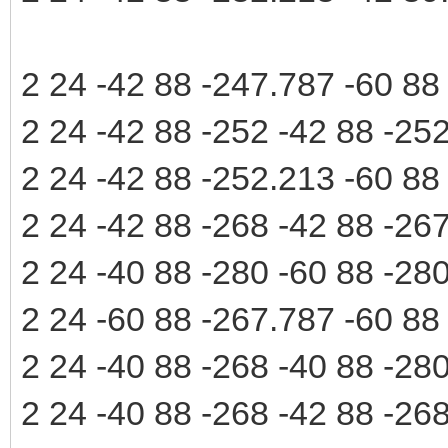
2 24 -42 88 -247.787 -60 88
2 24 -42 88 -252 -42 88 -25
2 24 -42 88 -252.213 -60 88
2 24 -42 88 -268 -42 88 -26
2 24 -40 88 -280 -60 88 -28
2 24 -60 88 -267.787 -60 88
2 24 -40 88 -268 -40 88 -28
2 24 -40 88 -268 -42 88 -26