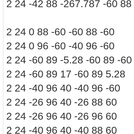
2 24 -42 88 -267.787 -60 88
2 24 0 88 -60 -60 88 -60
2 24 0 96 -60 -40 96 -60
2 24 -60 89 -5.28 -60 89 -60
2 24 -60 89 17 -60 89 5.28
2 24 -40 96 40 -40 96 -60
2 24 -26 96 40 -26 88 60
2 24 -26 96 40 -26 96 60
2 24 -40 96 40 -40 88 60