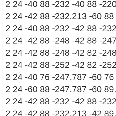
2 24 -40 88 -232 -40 88 -22
2 24 -42 88 -232.213 -60 88
2 24 -40 88 -232 -42 88 -23
2 24 -42 88 -248 -42 88 -24
2 24 -42 88 -248 -42 82 -24
2 24 -42 88 -252 -42 82 -25
2 24 -40 76 -247.787 -60 76
2 24 -60 88 -247.787 -60 89
2 24 -42 88 -232 -42 88 -23
2 24 -42 88 -232.213 -42 89