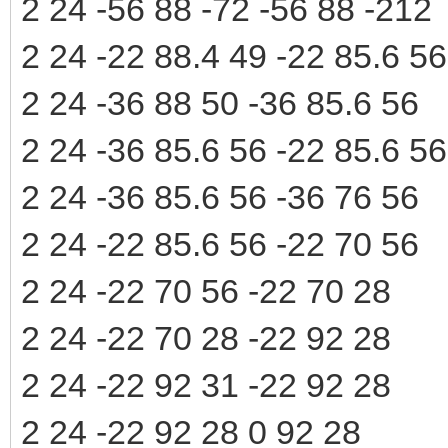
2 24 -56 88 -72 -56 88 -212
2 24 -22 88.4 49 -22 85.6 56
2 24 -36 88 50 -36 85.6 56
2 24 -36 85.6 56 -22 85.6 56
2 24 -36 85.6 56 -36 76 56
2 24 -22 85.6 56 -22 70 56
2 24 -22 70 56 -22 70 28
2 24 -22 70 28 -22 92 28
2 24 -22 92 31 -22 92 28
2 24 -22 92 28 0 92 28