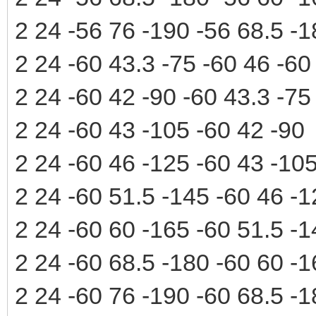
2 24 -56 76 -190 -56 68.5 -
2 24 -60 43.3 -75 -60 46 -60
2 24 -60 42 -90 -60 43.3 -75
2 24 -60 43 -105 -60 42 -90
2 24 -60 46 -125 -60 43 -10
2 24 -60 51.5 -145 -60 46 -
2 24 -60 60 -165 -60 51.5 -
2 24 -60 68.5 -180 -60 60 -
2 24 -60 76 -190 -60 68.5 -