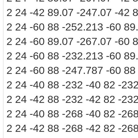
2 24 -42 89.07 -247.07 -42 
2 24 -60 88 -252.213 -60 89
2 24 -60 89.07 -267.07 -60 
2 24 -60 88 -232.213 -60 89
2 24 -60 88 -247.787 -60 88
2 24 -40 88 -232 -40 82 -23
2 24 -42 88 -232 -42 82 -23
2 24 -40 88 -268 -40 82 -26
2 24 -42 88 -268 -42 82 -26