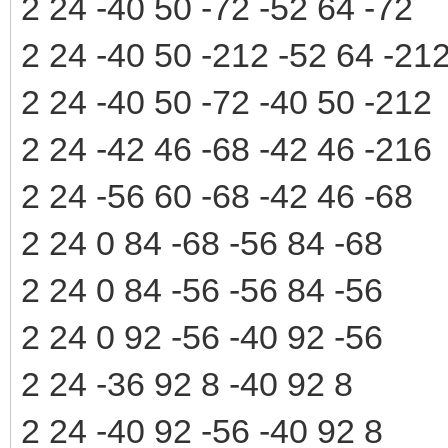
2 24 -40 50 -72 -52 64 -72
2 24 -40 50 -212 -52 64 -21
2 24 -40 50 -72 -40 50 -212
2 24 -42 46 -68 -42 46 -216
2 24 -56 60 -68 -42 46 -68
2 24 0 84 -68 -56 84 -68
2 24 0 84 -56 -56 84 -56
2 24 0 92 -56 -40 92 -56
2 24 -36 92 8 -40 92 8
2 24 -40 92 -56 -40 92 8