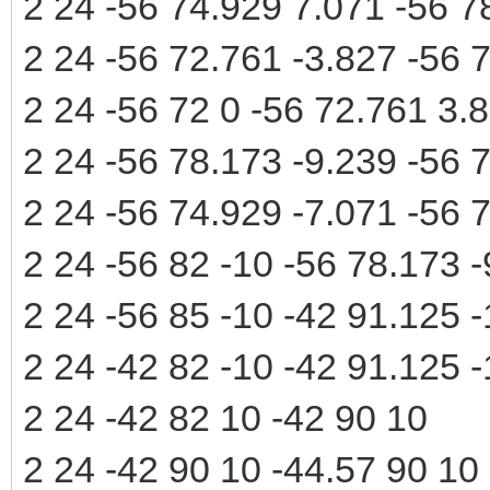
2 24 -56 74.929 7.071 -56 7
2 24 -56 72.761 -3.827 -56 
2 24 -56 72 0 -56 72.761 3.
2 24 -56 78.173 -9.239 -56 
2 24 -56 74.929 -7.071 -56 
2 24 -56 82 -10 -56 78.173 
2 24 -56 85 -10 -42 91.125 
2 24 -42 82 -10 -42 91.125 
2 24 -42 82 10 -42 90 10
2 24 -42 90 10 -44.57 90 10