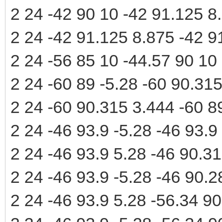
2 24 -42 90 10 -42 91.125 8
2 24 -42 91.125 8.875 -42 9
2 24 -56 85 10 -44.57 90 10
2 24 -60 89 -5.28 -60 90.315
2 24 -60 90.315 3.444 -60 8
2 24 -46 93.9 -5.28 -46 93.9
2 24 -46 93.9 5.28 -46 90.3
2 24 -46 93.9 -5.28 -46 90.2
2 24 -46 93.9 5.28 -56.34 9