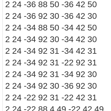
2 24 -36 88 50 -36 42 50
2 24 -36 92 30 -36 42 30
2 24 -34 88 50 -34 42 50
2 24 -34 92 30 -34 42 30
2 24 -34 92 31 -34 42 31
2 24 -34 92 31 -22 92 31
2 24 -34 92 31 -34 92 30
2 24 -34 92 30 -36 92 30
2 24 -22 92 31 -22 42 31
2 24 -22 88.4 49 -22 42 49