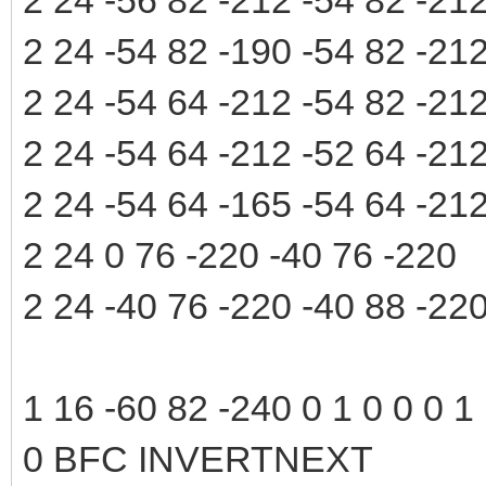
2 24 -56 82 -212 -54 82 -21
2 24 -54 82 -190 -54 82 -21
2 24 -54 64 -212 -54 82 -21
2 24 -54 64 -212 -52 64 -21
2 24 -54 64 -165 -54 64 -21
2 24 0 76 -220 -40 76 -220
2 24 -40 76 -220 -40 88 -22
1 16 -60 82 -240 0 1 0 0 0 1
0 BFC INVERTNEXT