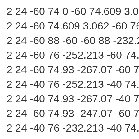
2 24 -60 74 0 -60 74.609 3.
2 24 -60 74.609 3.062 -60 7
2 24 -60 88 -60 -60 88 -232
2 24 -60 76 -252.213 -60 74
2 24 -60 74.93 -267.07 -60 
2 24 -40 76 -252.213 -40 74
2 24 -40 74.93 -267.07 -40 
2 24 -60 74.93 -247.07 -60 
2 24 -40 76 -232.213 -40 74