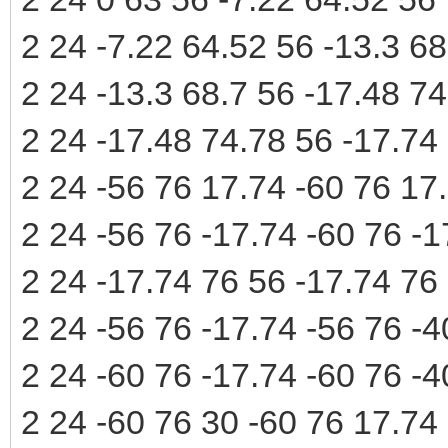
2 24 -7.22 64.52 56 -13.3 68
2 24 -13.3 68.7 56 -17.48 7
2 24 -17.48 74.78 56 -17.74
2 24 -56 76 17.74 -60 76 17
2 24 -56 76 -17.74 -60 76 -1
2 24 -17.74 76 56 -17.74 76
2 24 -56 76 -17.74 -56 76 -4
2 24 -60 76 -17.74 -60 76 -4
2 24 -60 76 30 -60 76 17.74