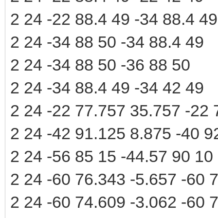
2 24 -22 88.4 49 -34 88.4 49
2 24 -34 88 50 -34 88.4 49
2 24 -34 88 50 -36 88 50
2 24 -34 88.4 49 -34 42 49
2 24 -22 77.757 35.757 -22
2 24 -42 91.125 8.875 -40 9
2 24 -56 85 15 -44.57 90 10
2 24 -60 76.343 -5.657 -60 
2 24 -60 74.609 -3.062 -60 