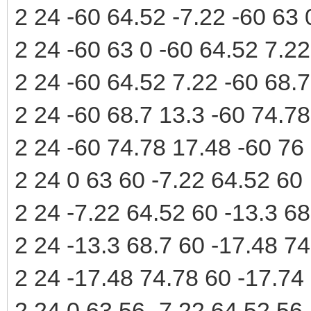
2 24 -60 64.52 -7.22 -60 63 
2 24 -60 63 0 -60 64.52 7.22
2 24 -60 64.52 7.22 -60 68.7
2 24 -60 68.7 13.3 -60 74.7
2 24 -60 74.78 17.48 -60 76
2 24 0 63 60 -7.22 64.52 60
2 24 -7.22 64.52 60 -13.3 68
2 24 -13.3 68.7 60 -17.48 7
2 24 -17.48 74.78 60 -17.74
2 24 0 63 56 -7.22 64.52 56