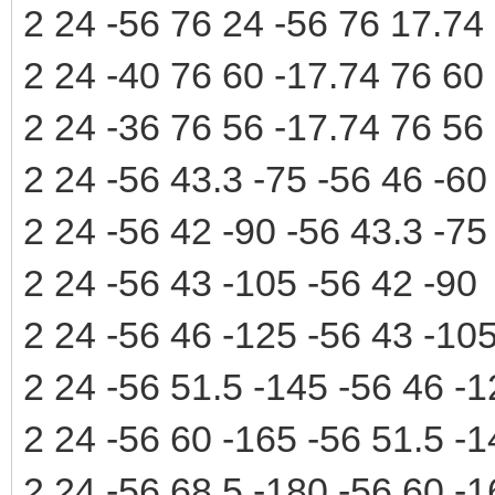
2 24 -56 76 24 -56 76 17.74
2 24 -40 76 60 -17.74 76 60
2 24 -36 76 56 -17.74 76 56
2 24 -56 43.3 -75 -56 46 -60
2 24 -56 42 -90 -56 43.3 -75
2 24 -56 43 -105 -56 42 -90
2 24 -56 46 -125 -56 43 -10
2 24 -56 51.5 -145 -56 46 -
2 24 -56 60 -165 -56 51.5 -
2 24 -56 68.5 -180 -56 60 -