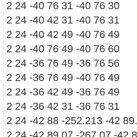
2 24 -40 76 31 -40 76 30
2 24 -40 42 31 -40 76 31
2 24 -40 42 49 -40 76 49
2 24 -40 76 49 -40 76 60
2 24 -36 76 49 -36 76 56
2 24 -36 76 49 -40 76 49
2 24 -36 42 49 -36 76 49
2 24 -36 42 31 -36 76 31
2 24 -42 88 -252.213 -42 89
2 24 -42 89.07 -267.07 -42 