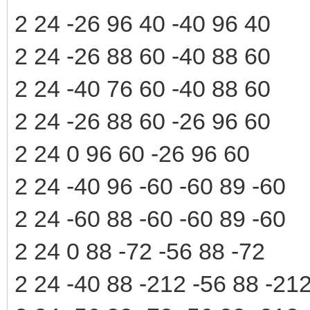
2 24 -26 96 40 -40 96 40
2 24 -26 88 60 -40 88 60
2 24 -40 76 60 -40 88 60
2 24 -26 88 60 -26 96 60
2 24 0 96 60 -26 96 60
2 24 -40 96 -60 -60 89 -60
2 24 -60 88 -60 -60 89 -60
2 24 0 88 -72 -56 88 -72
2 24 -40 88 -212 -56 88 -21