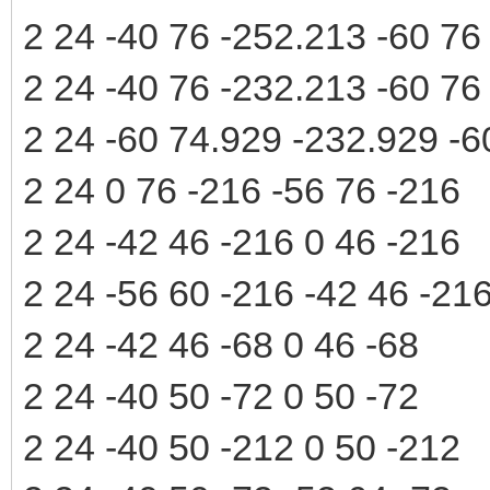
2 24 -40 76 -252.213 -60 76
2 24 -40 76 -232.213 -60 76
2 24 -60 74.929 -232.929 -6
2 24 0 76 -216 -56 76 -216
2 24 -42 46 -216 0 46 -216
2 24 -56 60 -216 -42 46 -21
2 24 -42 46 -68 0 46 -68
2 24 -40 50 -72 0 50 -72
2 24 -40 50 -212 0 50 -212