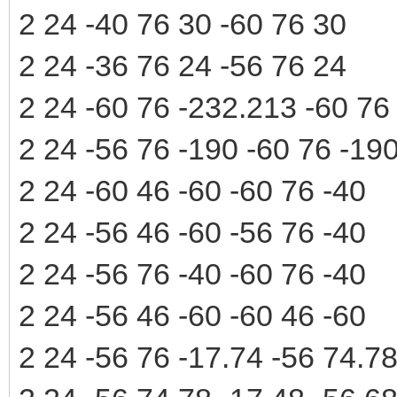
2 24 -40 76 30 -60 76 30
2 24 -36 76 24 -56 76 24
2 24 -60 76 -232.213 -60 76
2 24 -56 76 -190 -60 76 -19
2 24 -60 46 -60 -60 76 -40
2 24 -56 46 -60 -56 76 -40
2 24 -56 76 -40 -60 76 -40
2 24 -56 46 -60 -60 46 -60
2 24 -56 76 -17.74 -56 74.78